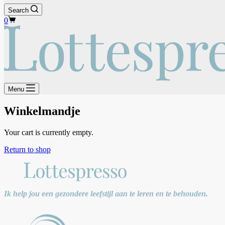
Search
Shopping
0
cart
Menu
Winkelmandje
Your cart is currently empty.
Return to shop
Ik help jou een gezondere leefstijl aan te leren en te behouden.